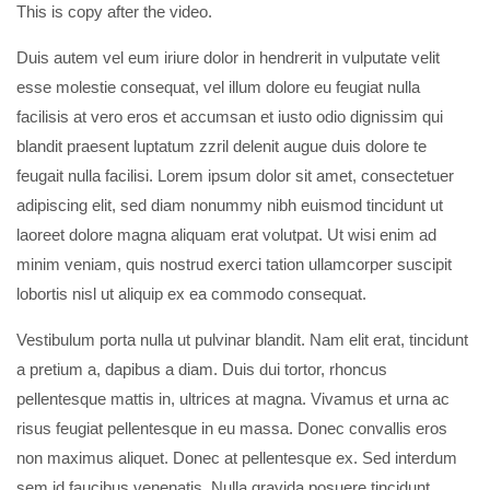
This is copy after the video.
Duis autem vel eum iriure dolor in hendrerit in vulputate velit
esse molestie consequat, vel illum dolore eu feugiat nulla
facilisis at vero eros et accumsan et iusto odio dignissim qui
blandit praesent luptatum zzril delenit augue duis dolore te
feugait nulla facilisi. Lorem ipsum dolor sit amet, consectetuer
adipiscing elit, sed diam nonummy nibh euismod tincidunt ut
laoreet dolore magna aliquam erat volutpat. Ut wisi enim ad
minim veniam, quis nostrud exerci tation ullamcorper suscipit
lobortis nisl ut aliquip ex ea commodo consequat.
Vestibulum porta nulla ut pulvinar blandit. Nam elit erat, tincidunt
a pretium a, dapibus a diam. Duis dui tortor, rhoncus
pellentesque mattis in, ultrices at magna. Vivamus et urna ac
risus feugiat pellentesque in eu massa. Donec convallis eros
non maximus aliquet. Donec at pellentesque ex. Sed interdum
sem id faucibus venenatis. Nulla gravida posuere tincidunt.